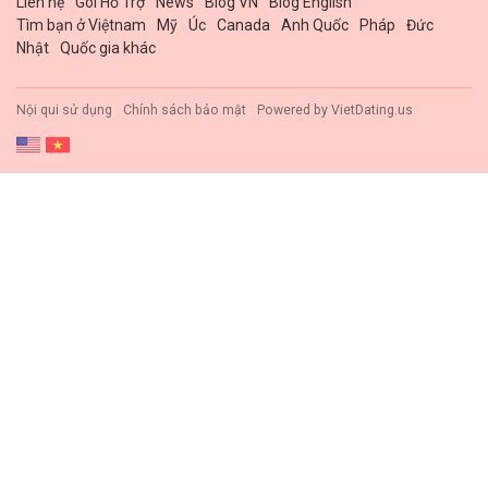
Liên hệ
Gói Hổ Trợ
News
Blog VN
Blog English
Tìm bạn ở Việtnam
Mỹ
Úc
Canada
Anh Quốc
Pháp
Đức
Nhật
Quốc gia khác
Nội qui sử dụng
Chính sách bảo mật
Powered by
VietDating.us