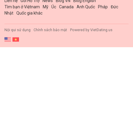
Liên hệ
Gói Hổ Trợ
News
Blog VN
Blog English
Tìm bạn ở Việtnam
Mỹ
Úc
Canada
Anh Quốc
Pháp
Đức
Nhật
Quốc gia khác
Nội qui sử dụng
Chính sách bảo mật
Powered by
VietDating.us