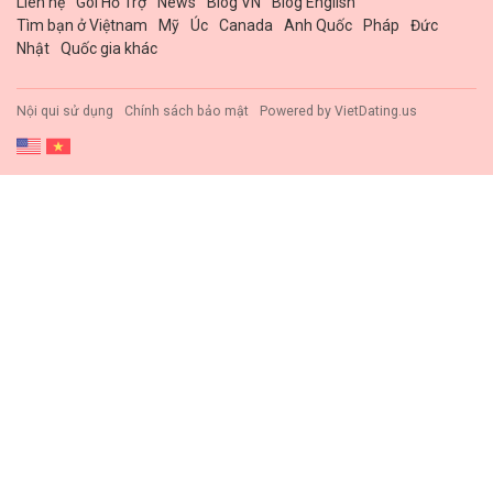
Liên hệ
Gói Hổ Trợ
News
Blog VN
Blog English
Tìm bạn ở Việtnam
Mỹ
Úc
Canada
Anh Quốc
Pháp
Đức
Nhật
Quốc gia khác
Nội qui sử dụng
Chính sách bảo mật
Powered by
VietDating.us