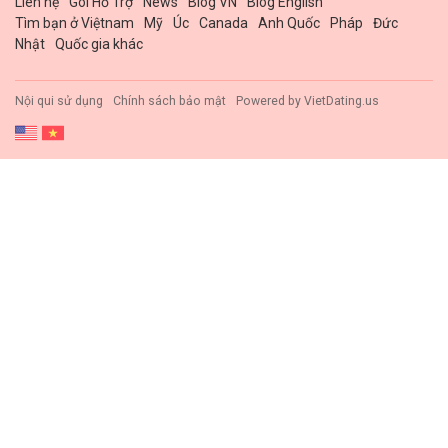
Liên hệ
Gói Hổ Trợ
News
Blog VN
Blog English
Tìm bạn ở Việtnam
Mỹ
Úc
Canada
Anh Quốc
Pháp
Đức
Nhật
Quốc gia khác
Nội qui sử dụng
Chính sách bảo mật
Powered by
VietDating.us