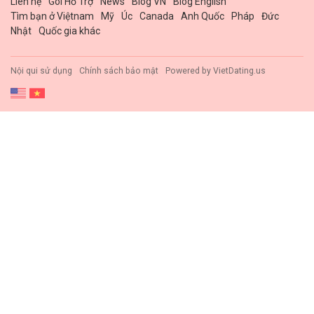
Liên hệ
Gói Hổ Trợ
News
Blog VN
Blog English
Tìm bạn ở Việtnam
Mỹ
Úc
Canada
Anh Quốc
Pháp
Đức
Nhật
Quốc gia khác
Nội qui sử dụng
Chính sách bảo mật
Powered by
VietDating.us