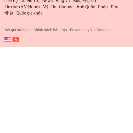
Liên hệ
Gói Hổ Trợ
News
Blog VN
Blog English
Tìm bạn ở Việtnam
Mỹ
Úc
Canada
Anh Quốc
Pháp
Đức
Nhật
Quốc gia khác
Nội qui sử dụng
Chính sách bảo mật
Powered by
VietDating.us