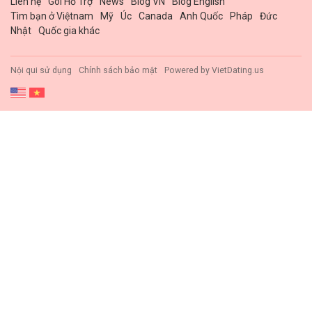
Liên hệ
Gói Hổ Trợ
News
Blog VN
Blog English
Tìm bạn ở Việtnam
Mỹ
Úc
Canada
Anh Quốc
Pháp
Đức
Nhật
Quốc gia khác
Nội qui sử dụng
Chính sách bảo mật
Powered by
VietDating.us