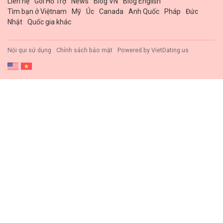
Liên hệ
Gói Hổ Trợ
News
Blog VN
Blog English
Tìm bạn ở Việtnam
Mỹ
Úc
Canada
Anh Quốc
Pháp
Đức
Nhật
Quốc gia khác
Nội qui sử dụng
Chính sách bảo mật
Powered by
VietDating.us