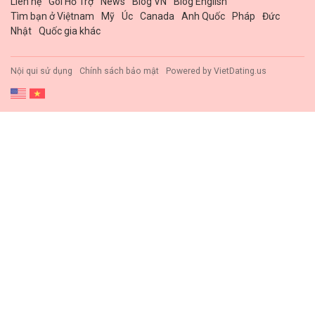
Liên hệ
Gói Hổ Trợ
News
Blog VN
Blog English
Tìm bạn ở Việtnam
Mỹ
Úc
Canada
Anh Quốc
Pháp
Đức
Nhật
Quốc gia khác
Nội qui sử dụng
Chính sách bảo mật
Powered by
VietDating.us