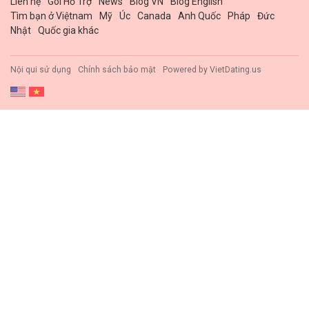
Liên hệ
Gói Hổ Trợ
News
Blog VN
Blog English
Tìm bạn ở Việtnam
Mỹ
Úc
Canada
Anh Quốc
Pháp
Đức
Nhật
Quốc gia khác
Nội qui sử dụng
Chính sách bảo mật
Powered by
VietDating.us