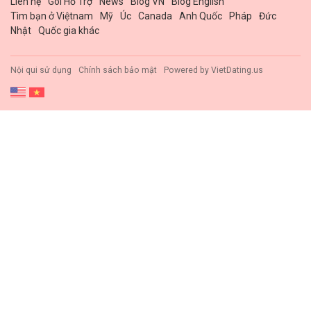
Liên hệ
Gói Hổ Trợ
News
Blog VN
Blog English
Tìm bạn ở Việtnam
Mỹ
Úc
Canada
Anh Quốc
Pháp
Đức
Nhật
Quốc gia khác
Nội qui sử dụng
Chính sách bảo mật
Powered by
VietDating.us