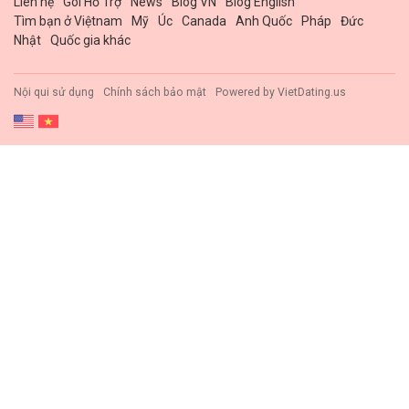
Liên hệ
Gói Hổ Trợ
News
Blog VN
Blog English
Tìm bạn ở Việtnam
Mỹ
Úc
Canada
Anh Quốc
Pháp
Đức
Nhật
Quốc gia khác
Nội qui sử dụng
Chính sách bảo mật
Powered by
VietDating.us