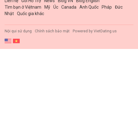
Liên hệ
Gói Hổ Trợ
News
Blog VN
Blog English
Tìm bạn ở Việtnam
Mỹ
Úc
Canada
Anh Quốc
Pháp
Đức
Nhật
Quốc gia khác
Nội qui sử dụng
Chính sách bảo mật
Powered by
VietDating.us