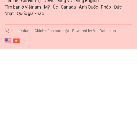
Liên hệ
Gói Hổ Trợ
News
Blog VN
Blog English
Tìm bạn ở Việtnam
Mỹ
Úc
Canada
Anh Quốc
Pháp
Đức
Nhật
Quốc gia khác
Nội qui sử dụng
Chính sách bảo mật
Powered by
VietDating.us