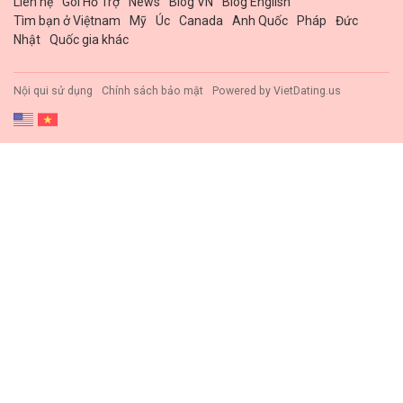
Liên hệ
Gói Hổ Trợ
News
Blog VN
Blog English
Tìm bạn ở Việtnam
Mỹ
Úc
Canada
Anh Quốc
Pháp
Đức
Nhật
Quốc gia khác
Nội qui sử dụng
Chính sách bảo mật
Powered by
VietDating.us