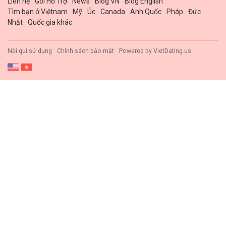
Liên hệ
Gói Hổ Trợ
News
Blog VN
Blog English
Tìm bạn ở Việtnam
Mỹ
Úc
Canada
Anh Quốc
Pháp
Đức
Nhật
Quốc gia khác
Nội qui sử dụng
Chính sách bảo mật
Powered by
VietDating.us