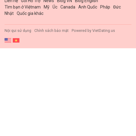
Liên hệ
Gói Hổ Trợ
News
Blog VN
Blog English
Tìm bạn ở Việtnam
Mỹ
Úc
Canada
Anh Quốc
Pháp
Đức
Nhật
Quốc gia khác
Nội qui sử dụng
Chính sách bảo mật
Powered by
VietDating.us