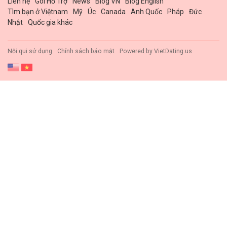
Liên hệ
Gói Hổ Trợ
News
Blog VN
Blog English
Tìm bạn ở Việtnam
Mỹ
Úc
Canada
Anh Quốc
Pháp
Đức
Nhật
Quốc gia khác
Nội qui sử dụng
Chính sách bảo mật
Powered by
VietDating.us