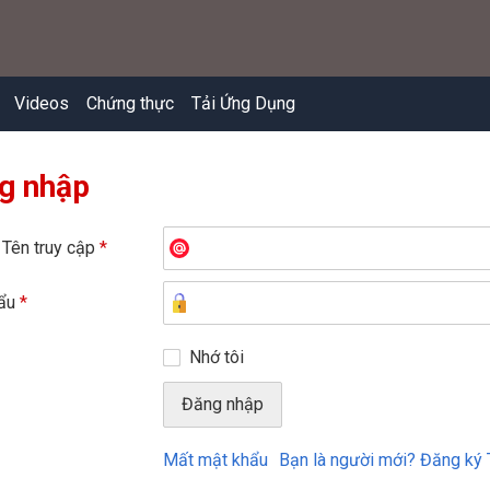
Videos
Chứng thực
Tải Ứng Dụng
g nhập
 Tên truy cập
*
hẩu
*
Nhớ tôi
Mất mật khẩu
Bạn là người mới? Đăng ký 