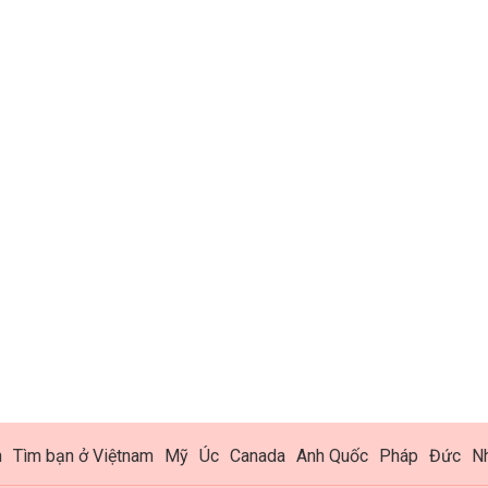
h
Tìm bạn ở Việtnam
Mỹ
Úc
Canada
Anh Quốc
Pháp
Đức
N