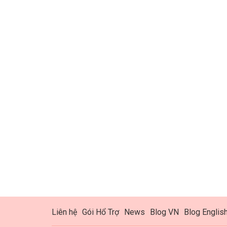
Liên hệ
Gói Hổ Trợ
News
Blog VN
Blog Englis