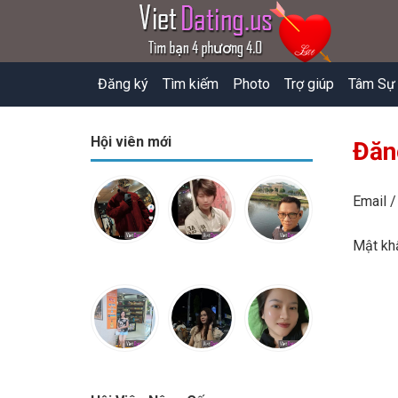
Đăng ký
Tìm kiếm
Photo
Trợ giúp
Tâm Sự
Hội viên mới
Đăn
Email /
Mật k