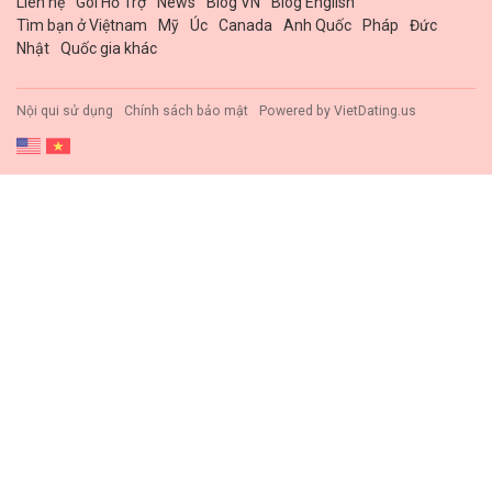
Liên hệ
Gói Hổ Trợ
News
Blog VN
Blog English
Tìm bạn ở Việtnam
Mỹ
Úc
Canada
Anh Quốc
Pháp
Đức
Nhật
Quốc gia khác
Nội qui sử dụng
Chính sách bảo mật
Powered by
VietDating.us