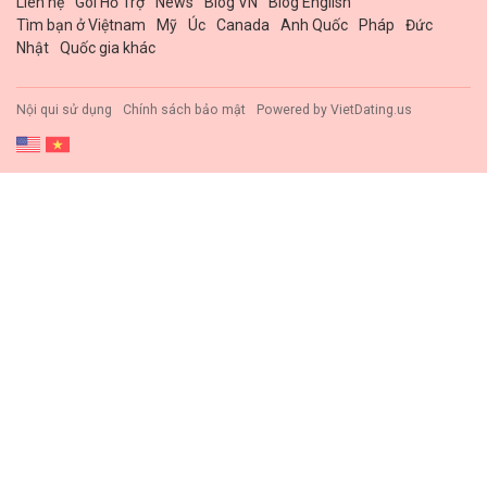
Liên hệ
Gói Hổ Trợ
News
Blog VN
Blog English
Tìm bạn ở Việtnam
Mỹ
Úc
Canada
Anh Quốc
Pháp
Đức
Nhật
Quốc gia khác
Nội qui sử dụng
Chính sách bảo mật
Powered by
VietDating.us