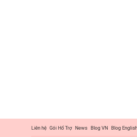
Liên hệ
Gói Hổ Trợ
News
Blog VN
Blog Englis