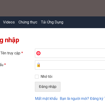
Videos
Chứng thực
Tải Ứng Dụng
g nhập
 Tên truy cập
*
hẩu
*
Nhớ tôi
Mất mật khẩu
Bạn là người mới? Đăng ký 