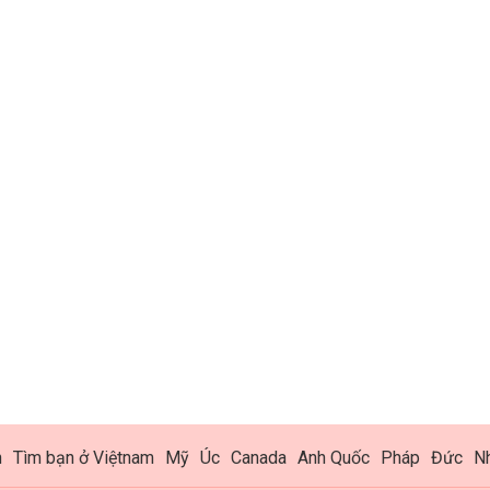
h
Tìm bạn ở Việtnam
Mỹ
Úc
Canada
Anh Quốc
Pháp
Đức
N