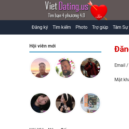
Đăng ký
Tìm kiếm
Photo
Trợ giúp
Tâm Sự
Hội viên mới
Đăn
Email /
Mật k