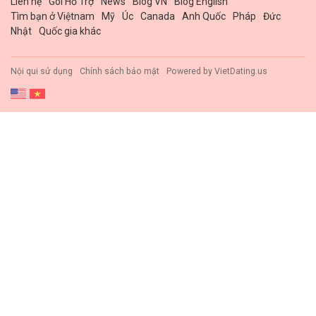
Liên hệ
Gói Hổ Trợ
News
Blog VN
Blog English
Tìm bạn ở Việtnam
Mỹ
Úc
Canada
Anh Quốc
Pháp
Đức
Nhật
Quốc gia khác
Nội qui sử dụng
Chính sách bảo mật
Powered by
VietDating.us