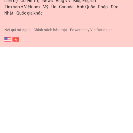
Liên hệ
Gói Hổ Trợ
News
Blog VN
Blog English
Tìm bạn ở Việtnam
Mỹ
Úc
Canada
Anh Quốc
Pháp
Đức
Nhật
Quốc gia khác
Nội qui sử dụng
Chính sách bảo mật
Powered by
VietDating.us