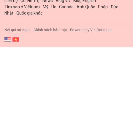
Liên hệ
Gói Hổ Trợ
News
Blog VN
Blog English
Tìm bạn ở Việtnam
Mỹ
Úc
Canada
Anh Quốc
Pháp
Đức
Nhật
Quốc gia khác
Nội qui sử dụng
Chính sách bảo mật
Powered by
VietDating.us