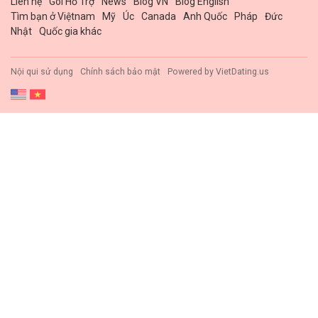
Liên hệ
Gói Hổ Trợ
News
Blog VN
Blog English
Tìm bạn ở Việtnam
Mỹ
Úc
Canada
Anh Quốc
Pháp
Đức
Nhật
Quốc gia khác
Nội qui sử dụng
Chính sách bảo mật
Powered by
VietDating.us