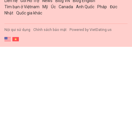
Liên hệ
Gói Hổ Trợ
News
Blog VN
Blog English
Tìm bạn ở Việtnam
Mỹ
Úc
Canada
Anh Quốc
Pháp
Đức
Nhật
Quốc gia khác
Nội qui sử dụng
Chính sách bảo mật
Powered by
VietDating.us