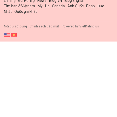
Liên hệ
Gói Hổ Trợ
News
Blog VN
Blog English
Tìm bạn ở Việtnam
Mỹ
Úc
Canada
Anh Quốc
Pháp
Đức
Nhật
Quốc gia khác
Nội qui sử dụng
Chính sách bảo mật
Powered by
VietDating.us