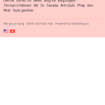
Liên hệ
Gói Hổ Trợ
News
Blog VN
Blog English
Tìm bạn ở Việtnam
Mỹ
Úc
Canada
Anh Quốc
Pháp
Đức
Nhật
Quốc gia khác
Nội qui sử dụng
Chính sách bảo mật
Powered by
VietDating.us