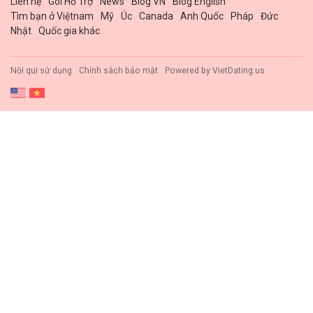
Liên hệ
Gói Hổ Trợ
News
Blog VN
Blog English
Tìm bạn ở Việtnam
Mỹ
Úc
Canada
Anh Quốc
Pháp
Đức
Nhật
Quốc gia khác
Nội qui sử dụng
Chính sách bảo mật
Powered by
VietDating.us