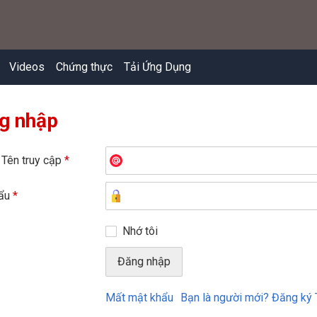
Videos
Chứng thực
Tải Ứng Dụng
g nhập
 Tên truy cập
*
hẩu
*
Nhớ tôi
Mất mật khẩu
Bạn là người mới? Đăng ký 