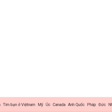
h
Tìm bạn ở Việtnam
Mỹ
Úc
Canada
Anh Quốc
Pháp
Đức
N