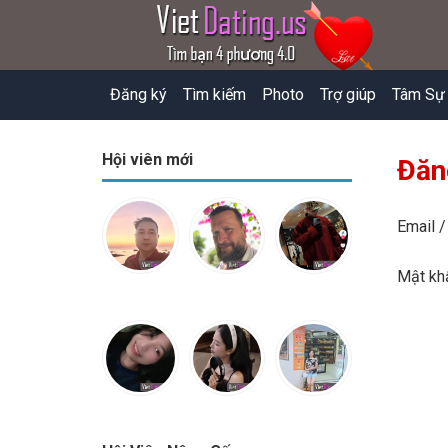
Đăng ký
Tìm kiếm
Photo
Trợ giúp
Tâm Sự
Hội viên mới
Đăn
Email /
Mật k