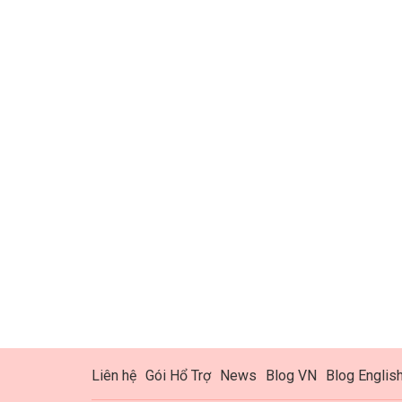
Liên hệ
Gói Hổ Trợ
News
Blog VN
Blog Englis