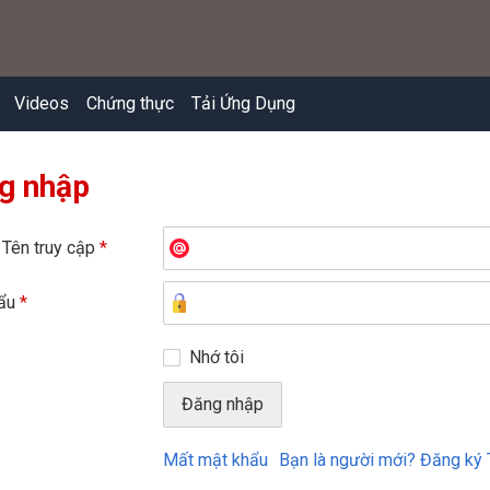
Videos
Chứng thực
Tải Ứng Dụng
g nhập
 Tên truy cập
*
hẩu
*
Nhớ tôi
Mất mật khẩu
Bạn là người mới? Đăng ký 