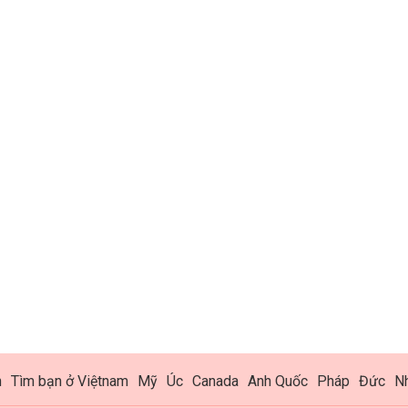
h
Tìm bạn ở Việtnam
Mỹ
Úc
Canada
Anh Quốc
Pháp
Đức
N