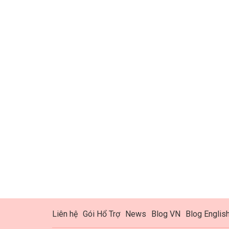
Liên hệ
Gói Hổ Trợ
News
Blog VN
Blog Englis