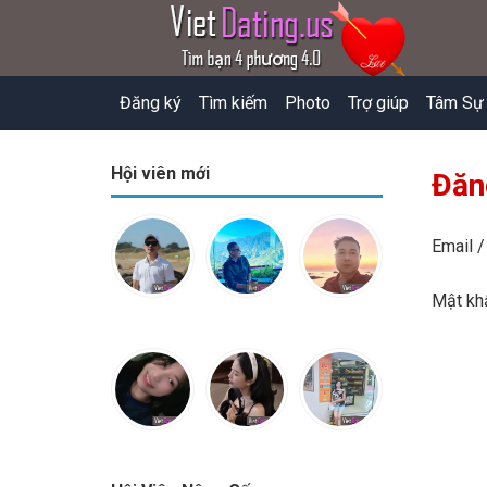
Đăng ký
Tìm kiếm
Photo
Trợ giúp
Tâm Sự
Hội viên mới
Đăn
Email /
Mật k