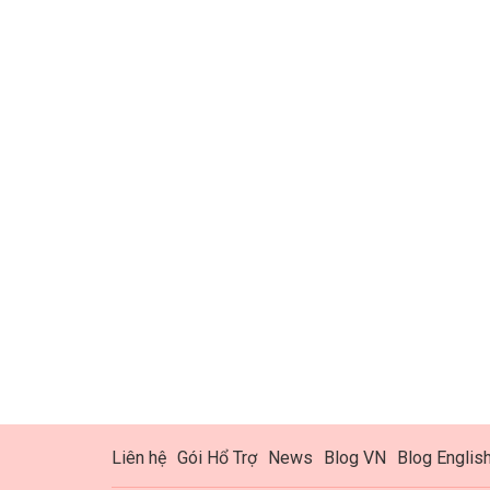
Liên hệ
Gói Hổ Trợ
News
Blog VN
Blog Englis