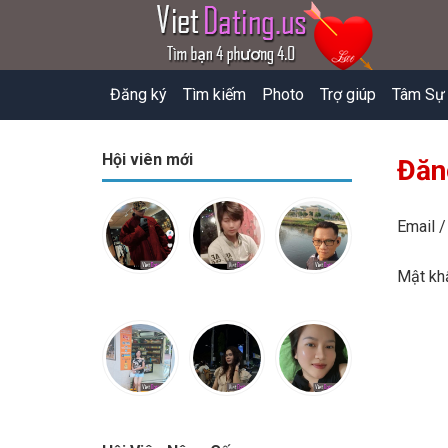
Đăng ký
Tìm kiếm
Photo
Trợ giúp
Tâm Sự
Hội viên mới
Đăn
Email /
Mật k