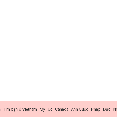
h
Tìm bạn ở Việtnam
Mỹ
Úc
Canada
Anh Quốc
Pháp
Đức
N