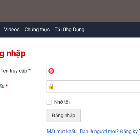
Videos
Chứng thực
Tải Ứng Dụng
g nhập
 Tên truy cập
*
hẩu
*
Nhớ tôi
Mất mật khẩu
Bạn là người mới? Đăng ký 