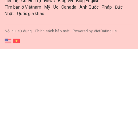
Liên hệ
Gói Hổ Trợ
News
Blog VN
Blog English
Tìm bạn ở Việtnam
Mỹ
Úc
Canada
Anh Quốc
Pháp
Đức
Nhật
Quốc gia khác
Nội qui sử dụng
Chính sách bảo mật
Powered by
VietDating.us