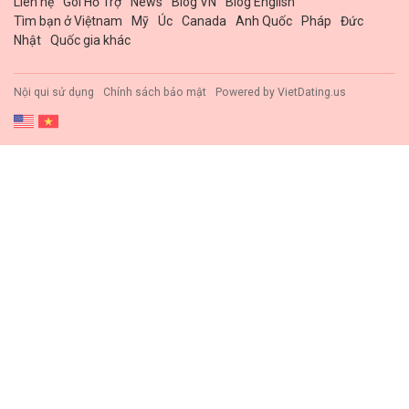
Liên hệ
Gói Hổ Trợ
News
Blog VN
Blog English
Tìm bạn ở Việtnam
Mỹ
Úc
Canada
Anh Quốc
Pháp
Đức
Nhật
Quốc gia khác
Nội qui sử dụng
Chính sách bảo mật
Powered by
VietDating.us