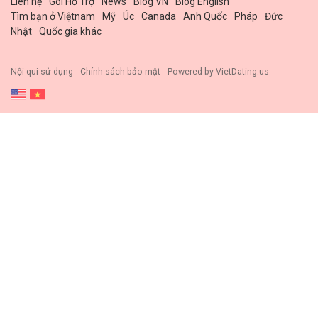
Liên hệ
Gói Hổ Trợ
News
Blog VN
Blog English
Tìm bạn ở Việtnam
Mỹ
Úc
Canada
Anh Quốc
Pháp
Đức
Nhật
Quốc gia khác
Nội qui sử dụng
Chính sách bảo mật
Powered by
VietDating.us