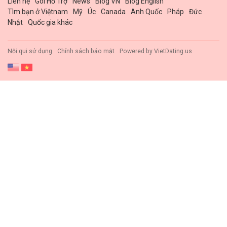
Liên hệ
Gói Hổ Trợ
News
Blog VN
Blog English
Tìm bạn ở Việtnam
Mỹ
Úc
Canada
Anh Quốc
Pháp
Đức
Nhật
Quốc gia khác
Nội qui sử dụng
Chính sách bảo mật
Powered by
VietDating.us