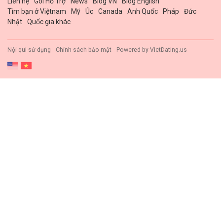
Liên hệ
Gói Hổ Trợ
News
Blog VN
Blog English
Tìm bạn ở Việtnam
Mỹ
Úc
Canada
Anh Quốc
Pháp
Đức
Nhật
Quốc gia khác
Nội qui sử dụng
Chính sách bảo mật
Powered by
VietDating.us