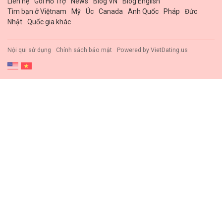
Liên hệ
Gói Hổ Trợ
News
Blog VN
Blog English
Tìm bạn ở Việtnam
Mỹ
Úc
Canada
Anh Quốc
Pháp
Đức
Nhật
Quốc gia khác
Nội qui sử dụng
Chính sách bảo mật
Powered by
VietDating.us