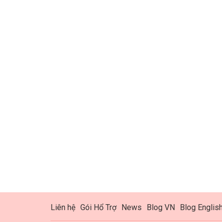
Liên hệ
Gói Hổ Trợ
News
Blog VN
Blog Englis