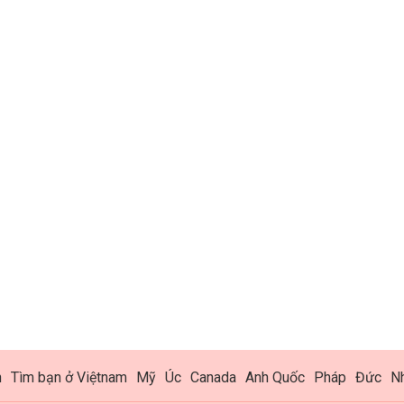
h
Tìm bạn ở Việtnam
Mỹ
Úc
Canada
Anh Quốc
Pháp
Đức
N