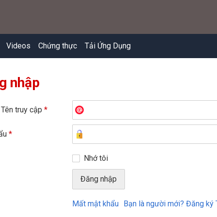
Videos
Chứng thực
Tải Ứng Dụng
g nhập
 Tên truy cập
*
hẩu
*
Nhớ tôi
Mất mật khẩu
Bạn là người mới? Đăng ký 