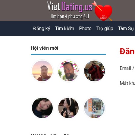
Đăng ký
Tìm kiếm
Photo
Trợ giúp
Tâm Sự
Hội viên mới
Đăn
Email /
Mật k