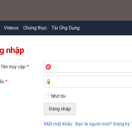
Videos
Chứng thực
Tải Ứng Dụng
g nhập
 Tên truy cập
*
hẩu
*
Nhớ tôi
Mất mật khẩu
Bạn là người mới? Đăng ký 