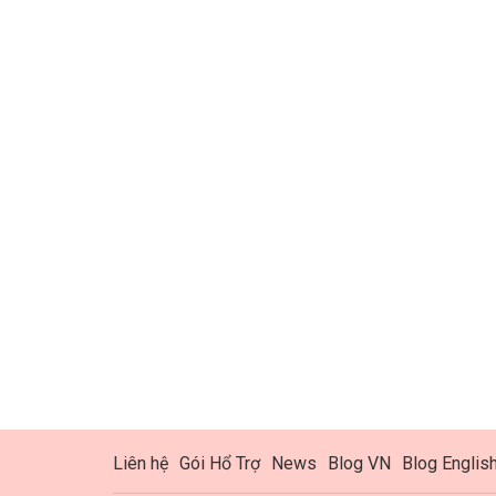
Liên hệ
Gói Hổ Trợ
News
Blog VN
Blog Englis