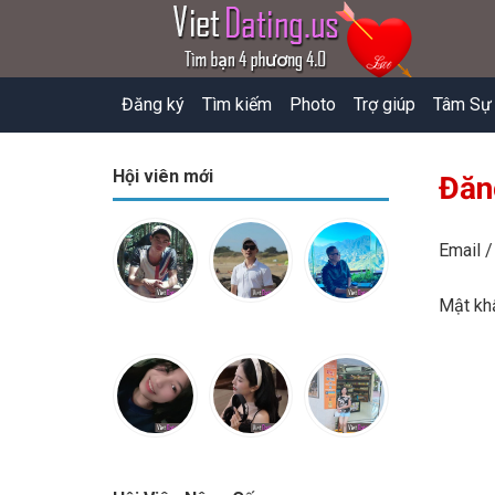
Đăng ký
Tìm kiếm
Photo
Trợ giúp
Tâm Sự
Hội viên mới
Đăn
Email /
Mật k