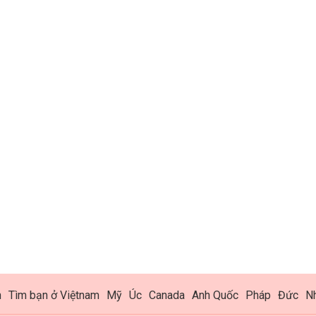
h
Tìm bạn ở Việtnam
Mỹ
Úc
Canada
Anh Quốc
Pháp
Đức
N