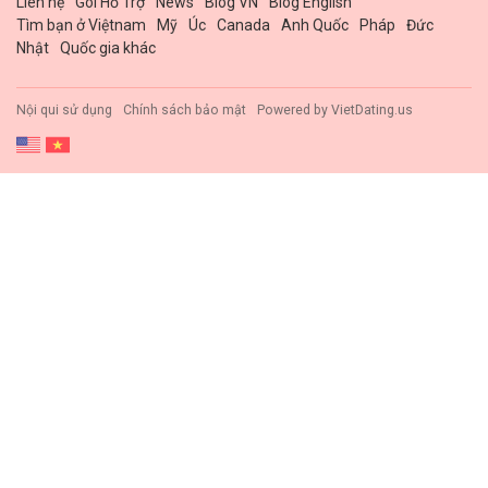
Liên hệ
Gói Hổ Trợ
News
Blog VN
Blog English
Tìm bạn ở Việtnam
Mỹ
Úc
Canada
Anh Quốc
Pháp
Đức
Nhật
Quốc gia khác
Nội qui sử dụng
Chính sách bảo mật
Powered by
VietDating.us