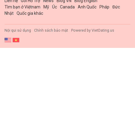
Liên hệ
Gói Hổ Trợ
News
Blog VN
Blog English
Tìm bạn ở Việtnam
Mỹ
Úc
Canada
Anh Quốc
Pháp
Đức
Nhật
Quốc gia khác
Nội qui sử dụng
Chính sách bảo mật
Powered by
VietDating.us