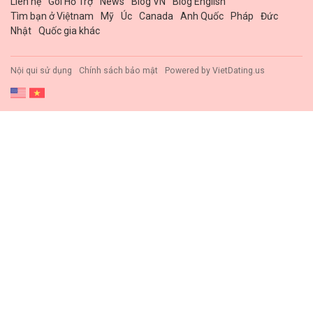
Liên hệ
Gói Hổ Trợ
News
Blog VN
Blog English
Tìm bạn ở Việtnam
Mỹ
Úc
Canada
Anh Quốc
Pháp
Đức
Nhật
Quốc gia khác
Nội qui sử dụng
Chính sách bảo mật
Powered by
VietDating.us