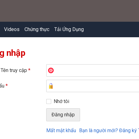
Videos
Chứng thực
Tải Ứng Dụng
g nhập
 Tên truy cập
*
hẩu
*
Nhớ tôi
Mất mật khẩu
Bạn là người mới? Đăng ký 