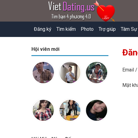
Đăng ký
Tìm kiếm
Photo
Trợ giúp
Tâm Sự
Hội viên mới
Đăn
Email /
Mật k