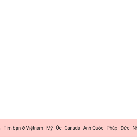
h
Tìm bạn ở Việtnam
Mỹ
Úc
Canada
Anh Quốc
Pháp
Đức
N