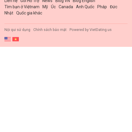
Liên hệ
Gói Hổ Trợ
News
Blog VN
Blog English
Tìm bạn ở Việtnam
Mỹ
Úc
Canada
Anh Quốc
Pháp
Đức
Nhật
Quốc gia khác
Nội qui sử dụng
Chính sách bảo mật
Powered by
VietDating.us