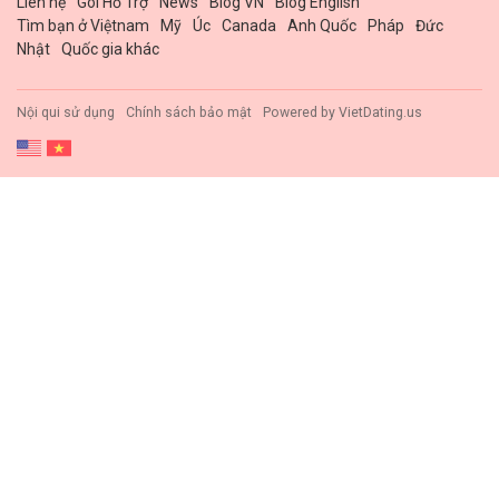
Liên hệ
Gói Hổ Trợ
News
Blog VN
Blog English
Tìm bạn ở Việtnam
Mỹ
Úc
Canada
Anh Quốc
Pháp
Đức
Nhật
Quốc gia khác
Nội qui sử dụng
Chính sách bảo mật
Powered by
VietDating.us