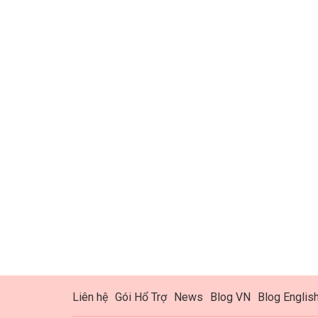
Liên hệ
Gói Hổ Trợ
News
Blog VN
Blog Englis