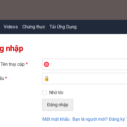
Videos
Chứng thực
Tải Ứng Dụng
g nhập
 Tên truy cập
*
hẩu
*
Nhớ tôi
Mất mật khẩu
Bạn là người mới? Đăng ký 