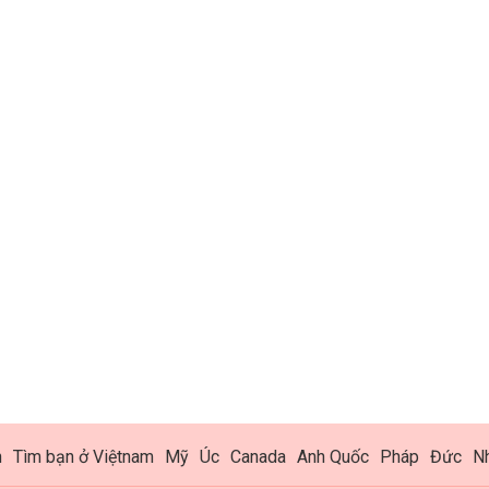
h
Tìm bạn ở Việtnam
Mỹ
Úc
Canada
Anh Quốc
Pháp
Đức
N