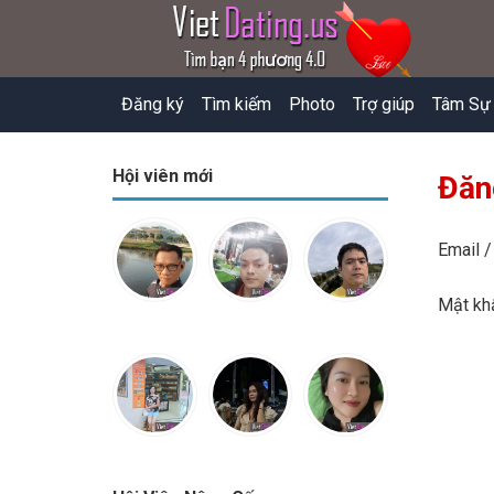
Đăng ký
Tìm kiếm
Photo
Trợ giúp
Tâm Sự
Hội viên mới
Đăn
Email /
Mật k