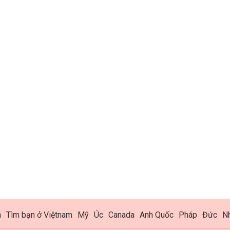
h
Tìm bạn ở Việtnam
Mỹ
Úc
Canada
Anh Quốc
Pháp
Đức
N