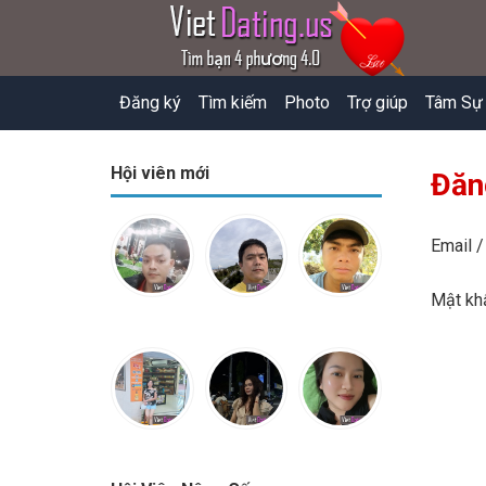
Đăng ký
Tìm kiếm
Photo
Trợ giúp
Tâm Sự
Hội viên mới
Đăn
Email /
Mật k