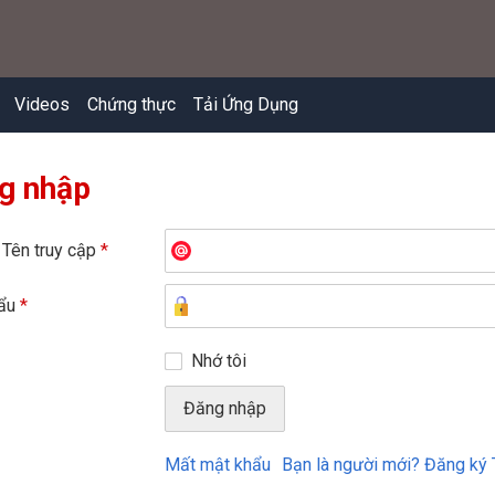
Videos
Chứng thực
Tải Ứng Dụng
g nhập
 Tên truy cập
*
hẩu
*
Nhớ tôi
Mất mật khẩu
Bạn là người mới? Đăng ký 