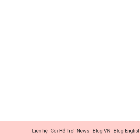
Liên hệ
Gói Hổ Trợ
News
Blog VN
Blog Englis