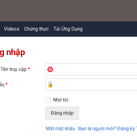
Videos
Chứng thực
Tải Ứng Dụng
g nhập
 Tên truy cập
*
hẩu
*
Nhớ tôi
Mất mật khẩu
Bạn là người mới? Đăng ký 