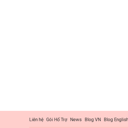
Liên hệ
Gói Hổ Trợ
News
Blog VN
Blog Englis