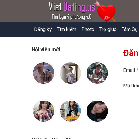
Đăng ký
Tìm kiếm
Photo
Trợ giúp
Tâm Sự
Hội viên mới
Đăn
Email /
Mật k