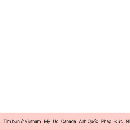
h
Tìm bạn ở Việtnam
Mỹ
Úc
Canada
Anh Quốc
Pháp
Đức
N